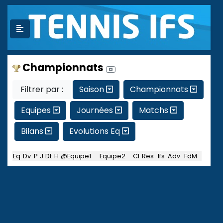
Championnats
Filtrer par :
Saison
Championnats
Equipes
Journées
Matchs
Bilans
Evolutions Eq
Eq
Dv
P
J
Dt
H
@Equipe1
Equipe2
Cl
Res
Ifs
Adv
FdM