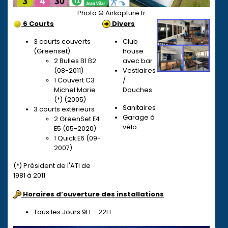
Photo © Airkapture.fr
6 Courts
Divers
3 courts couverts
Club
(Greenset)
house
2 Bulles B1 B2
avec bar
(08-2011)
Vestiaires
1 Couvert C3
/
Michel Marie
Douches
(*) (2005)
Sanitaires
3 courts extérieurs
Garage à
2 GreenSet E4
vélo
E5 (05-2020)
1 Quick E6 (09-
2007)
(*) Président de l'ATI de
1981 à 2011
Horaires d’ouverture des installations
Tous les Jours 9H – 22H